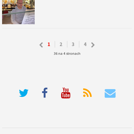
1
2
3
4
36 na 4 stronach
deneme bonusu veren siteler