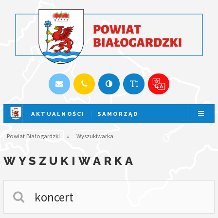
AKTUALNOŚCI
SAMORZĄD
SESJA NA ŻYWO
Powiat Białogardzki
»
Wyszukiwarka
WYSZUKIWARKA