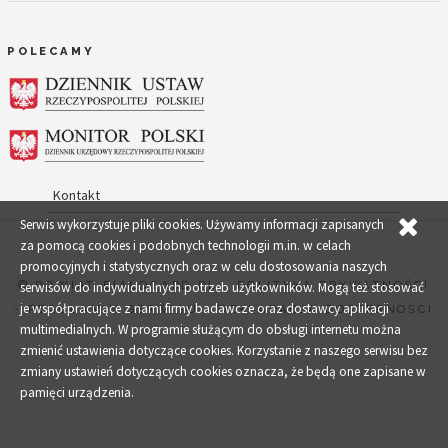
POLECAMY
Kontakt
Serwis wykorzystuje pliki cookies. Używamy informacji zapisanych
za pomocą cookies i podobnych technologii m.in. w celach
promocyjnych i statystycznych oraz w celu dostosowania naszych
© POWIAT-BIALOGARD.PL
-
POLITYKA PRYWATNOŚCI
serwisów do indywidualnych potrzeb użytkowników. Mogą też stosować
je współpracujące z nami firmy badawcze oraz dostawcy aplikacji
-
REGULAMIN SERWISU
-
DEKLARACJA DOSTĘPNOŚCI
multimedialnych. W programie służącym do obsługi internetu można
zmienić ustawienia dotyczące cookies. Korzystanie z naszego serwisu bez
zmiany ustawień dotyczących cookies oznacza, że będą one zapisane w
pamięci urządzenia.