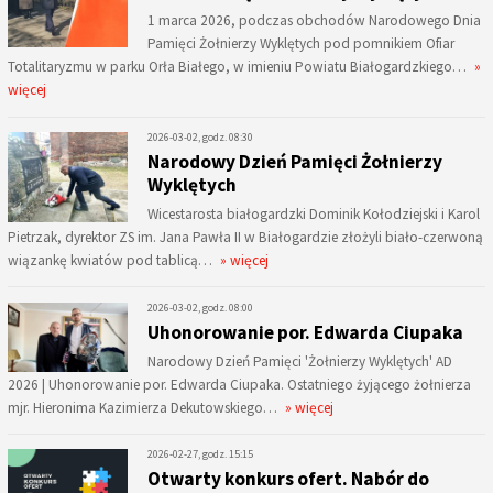
1 marca 2026, podczas obchodów Narodowego Dnia
Pamięci Żołnierzy Wyklętych pod pomnikiem Ofiar
Totalitaryzmu w parku Orła Białego, w imieniu Powiatu Białogardzkiego…
»
więcej
2026-03-02, godz. 08:30
Narodowy Dzień Pamięci Żołnierzy
Wyklętych
Wicestarosta białogardzki Dominik Kołodziejski i Karol
Pietrzak, dyrektor ZS im. Jana Pawła II w Białogardzie złożyli biało-czerwoną
wiązankę kwiatów pod tablicą…
» więcej
2026-03-02, godz. 08:00
Uhonorowanie por. Edwarda Ciupaka
Narodowy Dzień Pamięci 'Żołnierzy Wyklętych' AD
2026 | Uhonorowanie por. Edwarda Ciupaka. Ostatniego żyjącego żołnierza
mjr. Hieronima Kazimierza Dekutowskiego…
» więcej
2026-02-27, godz. 15:15
Otwarty konkurs ofert. Nabór do