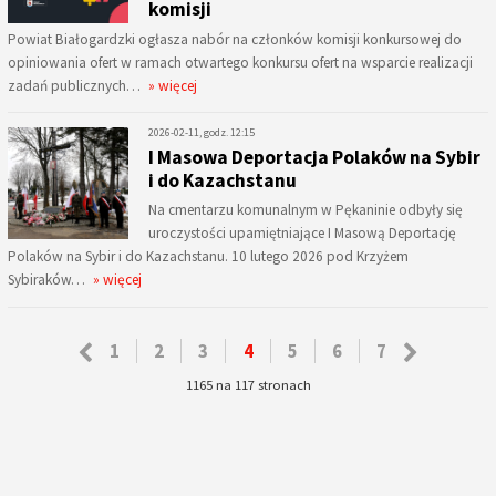
komisji
Powiat Białogardzki ogłasza nabór na członków komisji konkursowej do
opiniowania ofert w ramach otwartego konkursu ofert na wsparcie realizacji
zadań publicznych…
» więcej
2026-02-11, godz. 12:15
I Masowa Deportacja Polaków na Sybir
i do Kazachstanu
Na cmentarzu komunalnym w Pękaninie odbyły się
uroczystości upamiętniające I Masową Deportację
Polaków na Sybir i do Kazachstanu. 10 lutego 2026 pod Krzyżem
Sybiraków…
» więcej
1
2
3
4
5
6
7
1165 na 117 stronach