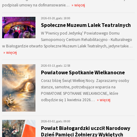
podpisali umowy na dofinansowanie…
» więcej
2026-03-20, godz. 18:00
Społeczne Muzeum Lalek Teatralnych
W 'Piwnicy pod Jedynką' Powiatowego Domu
Samopomocy Centrum Rehabilitacyjno - Kulturalnego
w Białogardzie otwarto Społeczne Muzeum Lalek Teatralnych, jedyne takie…
» więcej
2026-03-13, godz. 12:58
Powiatowe Spotkanie Wielkanocne
Coraz bliżej Świąt Wielkiej Nocy. Zapraszamy osoby
starsze, samotne, potrzebujące wsparcia na
POWIATOWE SPOTKANIE WIELKANOCNE, które
odbędzie się 1 kwietnia 2026…
» więcej
2026-03-02, godz. 09:00
Powiat Białogardzki uczcił Narodowy
Dzień Pamięci Żołnierzy Wyklętych