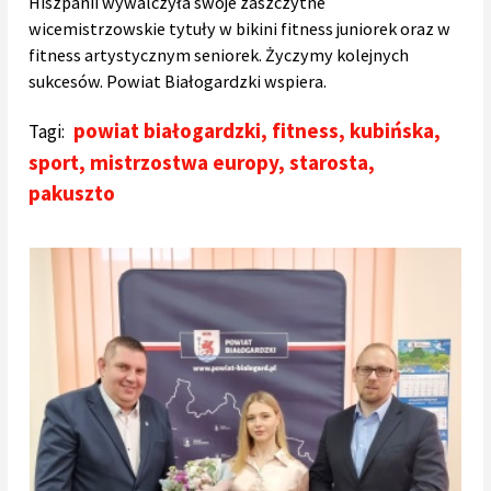
Hiszpanii wywalczyła swoje zaszczytne
wicemistrzowskie tytuły w bikini fitness juniorek oraz w
fitness artystycznym seniorek. Życzymy kolejnych
sukcesów. Powiat Białogardzki wspiera.
powiat białogardzki
,
fitness
,
kubińska
,
Tagi:
sport
,
mistrzostwa europy
,
starosta
,
pakuszto