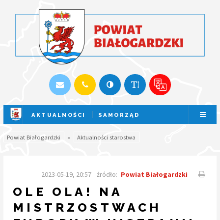
AKTUALNOŚCI
SAMORZĄD
SESJA NA ŻYWO
Powiat Białogardzki
»
Aktualności starostwa
2023-05-19, 20:57
źródło:
Powiat Białogardzki
OLE OLA! NA
MISTRZOSTWACH