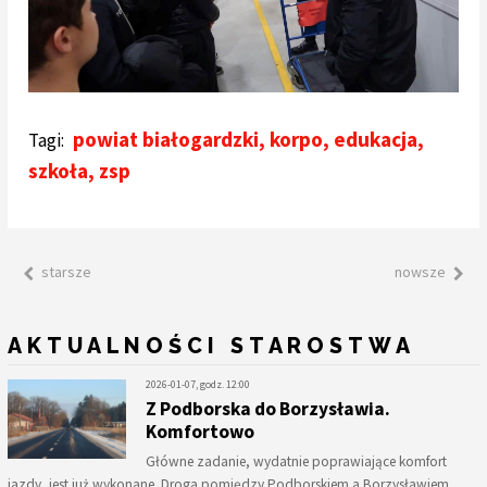
powiat białogardzki
,
korpo
,
edukacja
,
Tagi:
szkoła
,
zsp
starsze
nowsze
AKTUALNOŚCI STAROSTWA
2026-01-07, godz. 12:00
Z Podborska do Borzysławia.
Komfortowo
Główne zadanie, wydatnie poprawiające komfort
jazdy, jest już wykonane. Droga pomiędzy Podborskiem a Borzysławiem