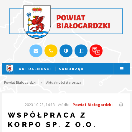
AKTUALNOŚCI
SAMORZĄD
SESJA NA ŻYWO
Powiat Białogardzki
»
Aktualności starostwa
2023-10-28, 14:13
źródło:
Powiat Białogardzki
WSPÓŁPRACA Z
KORPO SP. Z O.O.