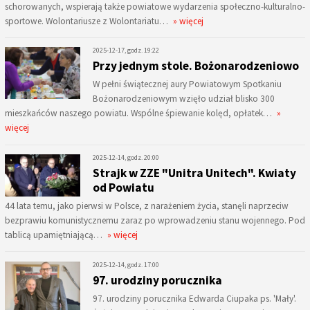
schorowanych, wspierają także powiatowe wydarzenia społeczno-kulturalno-
sportowe. Wolontariusze z Wolontariatu…
» więcej
2025-12-17, godz. 19:22
Przy jednym stole. Bożonarodzeniowo
W pełni świątecznej aury Powiatowym Spotkaniu
Bożonarodzeniowym wzięło udział blisko 300
mieszkańców naszego powiatu. Wspólne śpiewanie kolęd, opłatek…
»
więcej
2025-12-14, godz. 20:00
Strajk w ZZE "Unitra Unitech". Kwiaty
od Powiatu
44 lata temu, jako pierwsi w Polsce, z narażeniem życia, stanęli naprzeciw
bezprawiu komunistycznemu zaraz po wprowadzeniu stanu wojennego. Pod
tablicą upamiętniającą…
» więcej
2025-12-14, godz. 17:00
97. urodziny porucznika
97. urodziny porucznika Edwarda Ciupaka ps. 'Mały'.