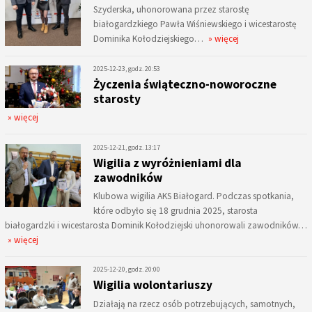
Szyderska, uhonorowana przez starostę
białogardzkiego Pawła Wiśniewskiego i wicestarostę
Dominika Kołodziejskiego…
» więcej
2025-12-23, godz. 20:53
Życzenia świąteczno-noworoczne
starosty
» więcej
2025-12-21, godz. 13:17
Wigilia z wyróżnieniami dla
zawodników
Klubowa wigilia AKS Białogard. Podczas spotkania,
które odbyło się 18 grudnia 2025, starosta
białogardzki i wicestarosta Dominik Kołodziejski uhonorowali zawodników…
» więcej
2025-12-20, godz. 20:00
Wigilia wolontariuszy
Działają na rzecz osób potrzebujących, samotnych,