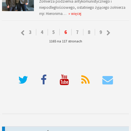
Żołnierza podziemia antykomunistycznego i
niepodległościowego, ostatniego żyjącego żołnierza
mjr. Hieronima…
» więcej
3
4
5
6
7
8
9
1165 na 117 stronach
deneme bonusu veren siteler