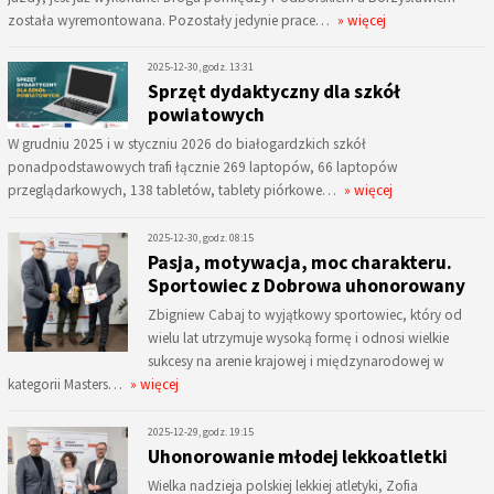
została wyremontowana. Pozostały jedynie prace…
» więcej
2025-12-30, godz. 13:31
Sprzęt dydaktyczny dla szkół
powiatowych
W grudniu 2025 i w styczniu 2026 do białogardzkich szkół
ponadpodstawowych trafi łącznie 269 laptopów, 66 laptopów
przeglądarkowych, 138 tabletów, tablety piórkowe…
» więcej
2025-12-30, godz. 08:15
Pasja, motywacja, moc charakteru.
Sportowiec z Dobrowa uhonorowany
Zbigniew Cabaj to wyjątkowy sportowiec, który od
wielu lat utrzymuje wysoką formę i odnosi wielkie
sukcesy na arenie krajowej i międzynarodowej w
kategorii Masters…
» więcej
2025-12-29, godz. 19:15
Uhonorowanie młodej lekkoatletki
Wielka nadzieja polskiej lekkiej atletyki, Zofia